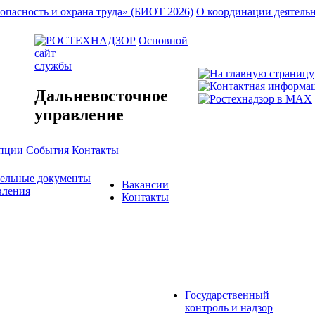
опасность и охрана труда» (БИОТ 2026)
О координации деятель
Основной
сайт
службы
Дальневосточное
управление
упции
События
Контакты
тельные документы
Вакансии
вления
Контакты
Государственный
контроль и надзор