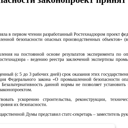
няла в первом чтении разработанный Ростехнадзором проект фе
енной безопасности опасных производственных объектов» (в
пления на постоянной основе результатов эксперимента по о
остехнадзора - ведению реестра заключений экспертизы про
енный (с 5 до 3 рабочих дней) срок оказания этих государстве
кция Федерального закона «О промышленной безопасности оп
 Безальтернативность данной нормы не позволяет установить
 законопроектом.
твовать ускорению строительства, реконструкции, техни
ровня их безопасности.
дарственной Думы представил статс-секретарь – заместитель ру