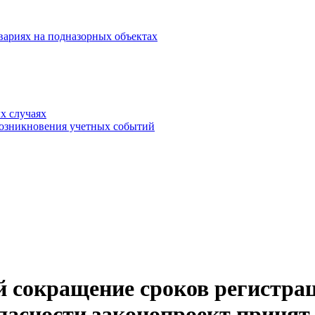
вариях на подназорных объектах
х случаях
возникновения учетных событий
сокращение сроков регистрац
асности законопроект принят 