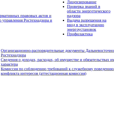
Лицензирование
Проверка знаний в
области энергетического
рмативных правовых актов и
надзора
о управления Ростехнадзора и
Выдача разрешения на
ввод в эксплуатацию
энергоустановок
Профилактика
Организационно-распорядительные документы Дальневосточно
Ростехнадзора
Сведения о доходах, расходах, об имуществе и обязательствах 
характера
Комиссия по соблюдению требований к служебному поведению
конфликта интересов (аттестационная комиссия)