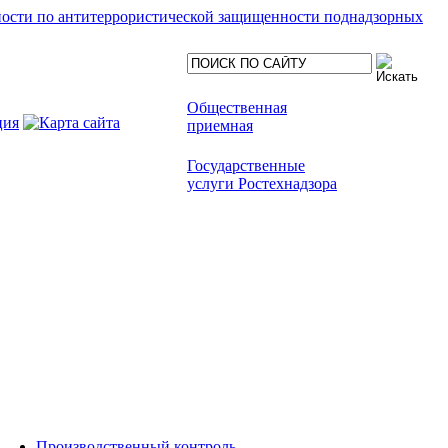
ности по антитеррористической защищенности поднадзорных
Общественная
приемная
Государственные
услуги Ростехнадзора
Производственный контроль