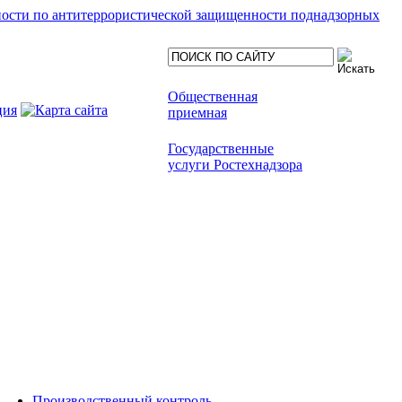
ности по антитеррористической защищенности поднадзорных
Общественная
приемная
Государственные
услуги Ростехнадзора
Производственный контроль