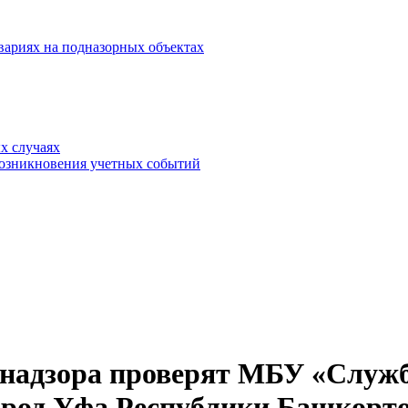
вариях на подназорных объектах
х случаях
возникновения учетных событий
надзора проверят МБУ «Служб
город Уфа Республики Башкорт