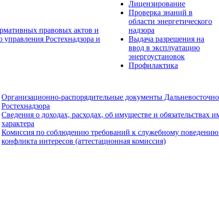
Лицензирование
Проверка знаний в
области энергетического
рмативных правовых актов и
надзора
о управления Ростехнадзора и
Выдача разрешения на
ввод в эксплуатацию
энергоустановок
Профилактика
Организационно-распорядительные документы Дальневосточно
Ростехнадзора
Сведения о доходах, расходах, об имуществе и обязательствах 
характера
Комиссия по соблюдению требований к служебному поведению
конфликта интересов (аттестационная комиссия)