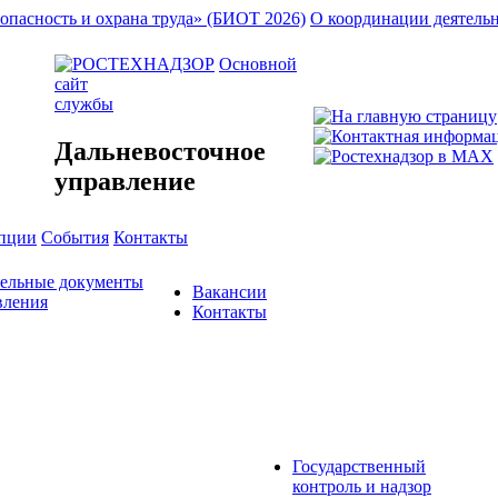
опасность и охрана труда» (БИОТ 2026)
О координации деятель
Основной
сайт
службы
Дальневосточное
управление
упции
События
Контакты
тельные документы
Вакансии
вления
Контакты
Государственный
контроль и надзор