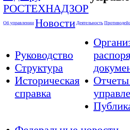
Новости
Об управлении
Деятельность
Противодейс
Органи
Руководство
распор
Структура
докуме
Историческая
Отчеты
справка
управл
Публик
Федеральные новости