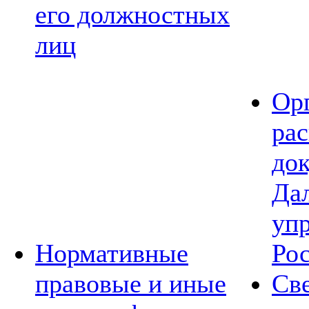
его должностных
лиц
Ор
ра
до
Да
уп
Нормативные
Ро
правовые и иные
Св