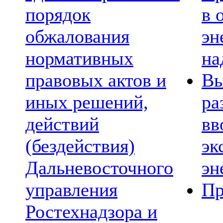
порядок
в 
обжалования
эн
нормативных
на
правовых актов и
Вы
иных решений,
ра
действий
вв
(бездействия)
эк
Дальневосточного
эн
управления
Пр
Ростехнадзора и