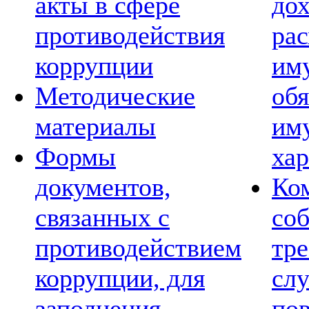
акты в сфере
дох
противодействия
рас
коррупции
им
Методические
обя
материалы
им
Формы
хар
документов,
Ко
связанных с
со
противодействием
тре
коррупции, для
сл
заполнения
по