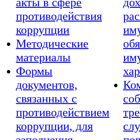
акты в сфере
дох
противодействия
рас
коррупции
им
Методические
обя
материалы
им
Формы
хар
документов,
Ко
связанных с
со
противодействием
тре
коррупции, для
сл
заполнения
по