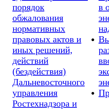
порядок
в 
обжалования
эн
нормативных
на
правовых актов и
Вы
иных решений,
ра
действий
вв
(бездействия)
эк
Дальневосточного
эн
управления
Пр
Ростехнадзора и