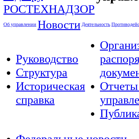
Новости
Об управлении
Деятельность
Противодейс
Органи
Руководство
распор
Структура
докуме
Историческая
Отчеты
справка
управл
Публик
Федеральные новости