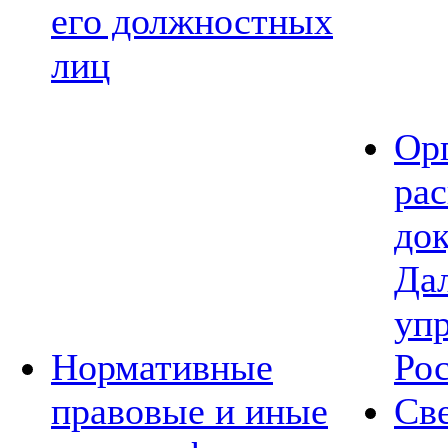
его должностных
лиц
Ор
ра
до
Да
уп
Нормативные
Ро
правовые и иные
Св