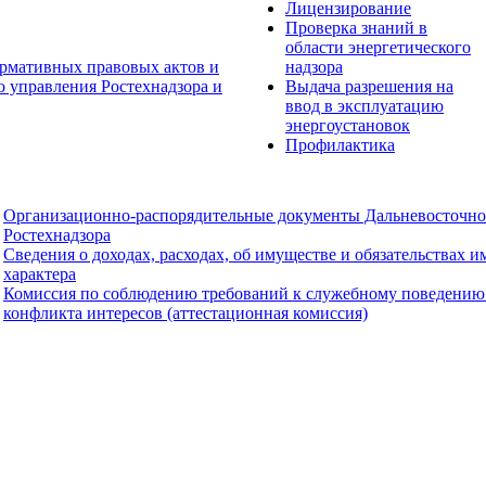
Лицензирование
Проверка знаний в
области энергетического
рмативных правовых актов и
надзора
о управления Ростехнадзора и
Выдача разрешения на
ввод в эксплуатацию
энергоустановок
Профилактика
Организационно-распорядительные документы Дальневосточно
Ростехнадзора
Сведения о доходах, расходах, об имуществе и обязательствах 
характера
Комиссия по соблюдению требований к служебному поведению
конфликта интересов (аттестационная комиссия)