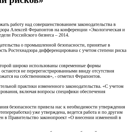
жать работу над совершенствованием законодательства в
адзора Алексей Ферапонтов на конференции «Экологическая и
дели Российского бизнеса – 2014.
одательства о промышленной безопасности, принятые в
ость Ростехнадзора дифференцирована с учетом степени риска
которой широко использованы современные формы
в остаются не перерегистрированными ввиду отсутствия
жатся на собственников», - отметил Ферапонтов.
ельной практики измененного законодательства. «С учетом
лирования, включая вопросы специфики обеспечения
ания безопасности привела нас к необходимости утверждения
фтепереработки) уже утверждена, ведется работа и по другим
сен в Правительство законопроект «О внесении изменений в