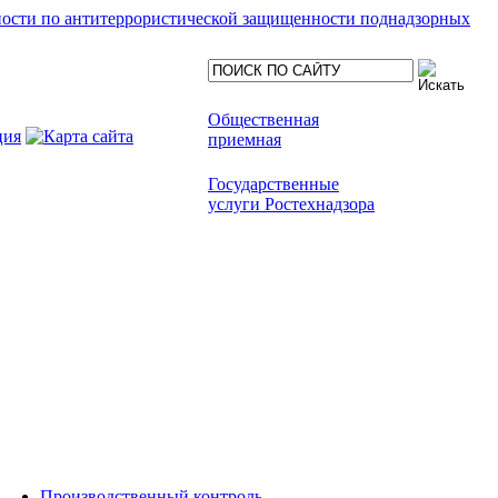
ности по антитеррористической защищенности поднадзорных
Общественная
приемная
Государственные
услуги Ростехнадзора
Производственный контроль