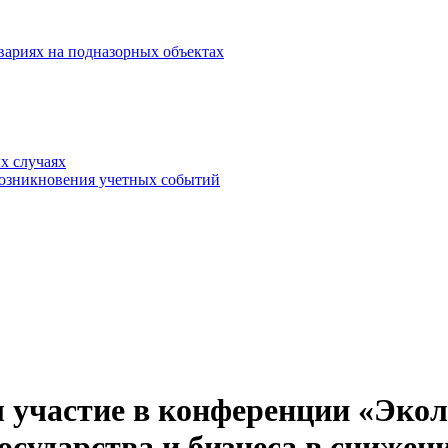
вариях на подназорных объектах
х случаях
возникновения учетных событий
л участие в конференции «Эко
государства и бизнеса в снижен