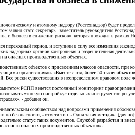
хнологическому и атомному надзору (Ростехнадзор) будет продол
ом заявил статс-секретарь - заместитель руководителя Ростехн
тва и бизнеса в снижении рисков», которая проходит в рамках
Не
ился переходный период, и вступили в силу все изменения закон
ких надзорных органов контрольная и разрешительная деятельн
 на опасных производственных объектах.
водственных объектов с присвоением классов опасности, при 
ующими организациями. «Вместе с тем, более 50 тысяч объекто
й. Все риски существования в неопределенном правовом поле ло
комитетом РСПП ведется постоянный мониторинг правоприменит
еализовывать «тонкую настройку» отдельных инструментов регу
раслях», - добавил он
.
ринимательским сообществом над вопросами применения обоснов
в по безопасности, - отметил он. - Одна такая методика (для не
онодательно статус таких документов, Службой разработан и вне
пасности опасных производственных объектов».