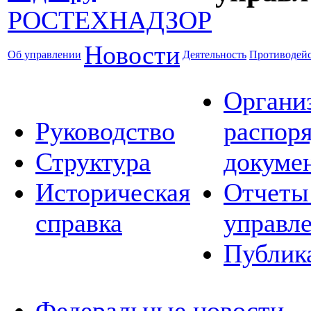
Новости
Об управлении
Деятельность
Противодейс
Органи
Руководство
распор
Структура
докуме
Историческая
Отчеты
справка
управл
Публик
Федеральные новости