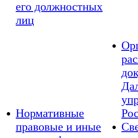
его должностных
лиц
Ор
ра
до
Да
уп
Нормативные
Ро
правовые и иные
Св