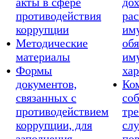
акты в сфере
дох
противодействия
рас
коррупции
им
Методические
обя
материалы
им
Формы
хар
документов,
Ко
связанных с
со
противодействием
тре
коррупции, для
сл
заполнения
по