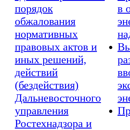
порядок
в 
обжалования
эн
нормативных
на
правовых актов и
Вы
иных решений,
ра
действий
вв
(бездействия)
эк
Дальневосточного
эн
управления
Пр
Ростехнадзора и