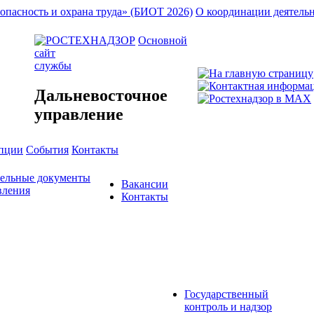
опасность и охрана труда» (БИОТ 2026)
О координации деятель
Основной
сайт
службы
Дальневосточное
управление
упции
События
Контакты
тельные документы
Вакансии
вления
Контакты
Государственный
контроль и надзор