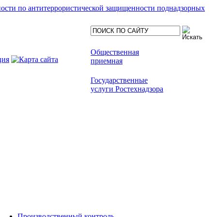
ности по антитеррористической защищенности поднадзорных
Общественная
приемная
Государственные
услуги Ростехнадзора
Производственный контроль