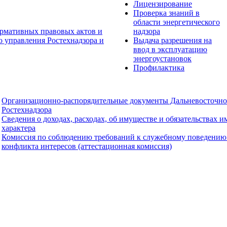
Лицензирование
Проверка знаний в
области энергетического
рмативных правовых актов и
надзора
о управления Ростехнадзора и
Выдача разрешения на
ввод в эксплуатацию
энергоустановок
Профилактика
Организационно-распорядительные документы Дальневосточно
Ростехнадзора
Сведения о доходах, расходах, об имуществе и обязательствах 
характера
Комиссия по соблюдению требований к служебному поведению
конфликта интересов (аттестационная комиссия)