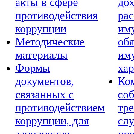
акты в сфере
дох
противодействия
рас
коррупции
им
Методические
обя
материалы
им
Формы
хар
документов,
Ко
связанных с
со
противодействием
тре
коррупции, для
сл
заполнения
по