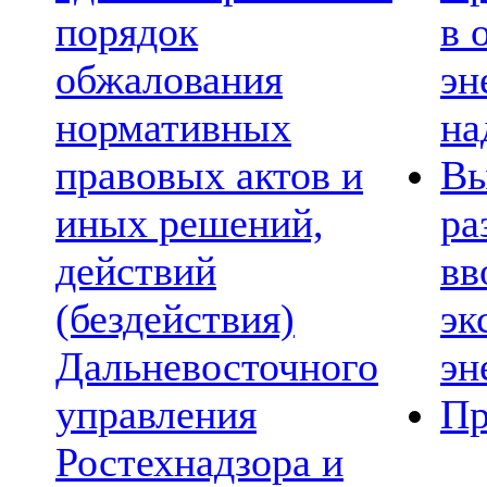
порядок
в 
обжалования
эн
нормативных
на
правовых актов и
Вы
иных решений,
ра
действий
вв
(бездействия)
эк
Дальневосточного
эн
управления
Пр
Ростехнадзора и