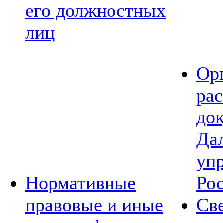
его должностных
лиц
Ор
ра
до
Да
уп
Нормативные
Ро
правовые и иные
Св