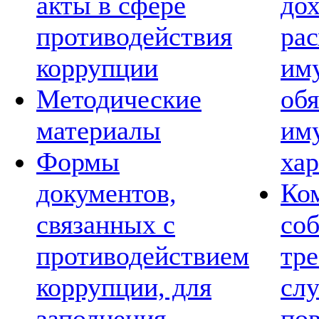
акты в сфере
дох
противодействия
рас
коррупции
им
Методические
обя
материалы
им
Формы
хар
документов,
Ко
связанных с
со
противодействием
тре
коррупции, для
сл
заполнения
по