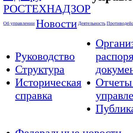
Новости
Об управлении
Деятельность
Противодейс
Органи
Руководство
распор
Структура
докуме
Историческая
Отчеты
справка
управл
Публик
Федеральные новости