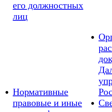
его должностных
лиц
Ор
ра
до
Да
уп
Нормативные
Ро
правовые и иные
Св