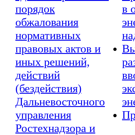
порядок
в 
обжалования
эн
нормативных
на
правовых актов и
Вы
иных решений,
ра
действий
вв
(бездействия)
эк
Дальневосточного
эн
управления
Пр
Ростехнадзора и