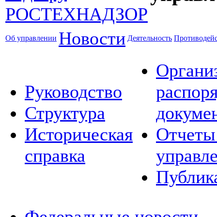
Новости
Об управлении
Деятельность
Противодейс
Органи
Руководство
распор
Структура
докуме
Историческая
Отчеты
справка
управл
Публик
Федеральные новости