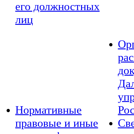
его должностных
лиц
Ор
ра
до
Да
уп
Нормативные
Ро
правовые и иные
Св