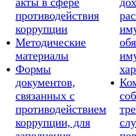
акты в сфере
дох
противодействия
рас
коррупции
им
Методические
обя
материалы
им
Формы
хар
документов,
Ко
связанных с
со
противодействием
тре
коррупции, для
сл
заполнения
по