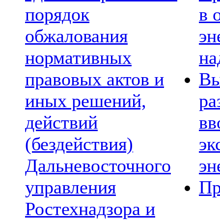
порядок
в 
обжалования
эн
нормативных
на
правовых актов и
Вы
иных решений,
ра
действий
вв
(бездействия)
эк
Дальневосточного
эн
управления
Пр
Ростехнадзора и