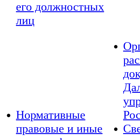
его должностных
лиц
Ор
ра
до
Да
уп
Нормативные
Ро
правовые и иные
Св