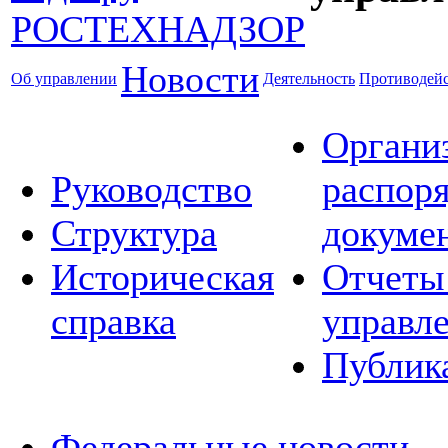
Новости
Об управлении
Деятельность
Противодейс
Органи
Руководство
распор
Структура
докуме
Историческая
Отчеты
справка
управл
Публик
Федеральные новости