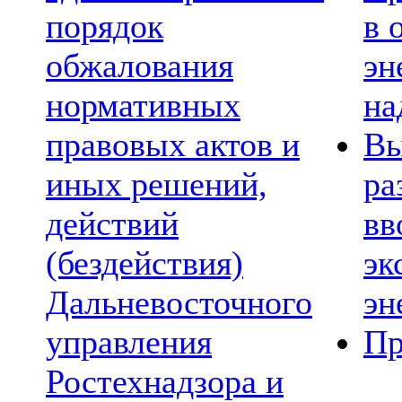
порядок
в 
обжалования
эн
нормативных
на
правовых актов и
Вы
иных решений,
ра
действий
вв
(бездействия)
эк
Дальневосточного
эн
управления
Пр
Ростехнадзора и