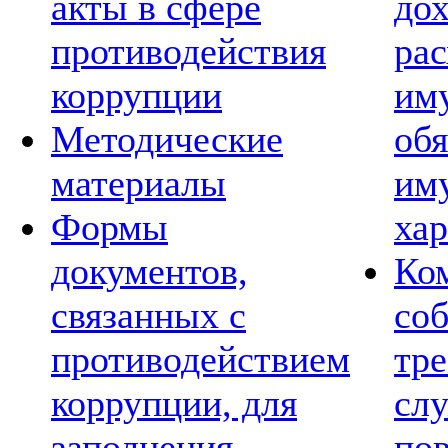
акты в сфере
дох
противодействия
рас
коррупции
им
Методические
обя
материалы
им
Формы
хар
документов,
Ко
связанных с
со
противодействием
тре
коррупции, для
сл
заполнения
по