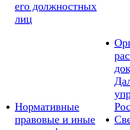
его должностных
лиц
Ор
ра
до
Да
уп
Нормативные
Ро
правовые и иные
Св