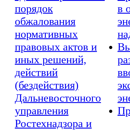
порядок
в 
обжалования
эн
нормативных
на
правовых актов и
Вы
иных решений,
ра
действий
вв
(бездействия)
эк
Дальневосточного
эн
управления
Пр
Ростехнадзора и