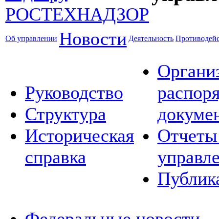
Новости
Об управлении
Деятельность
Противодейс
Органи
Руководство
распор
Структура
докуме
Историческая
Отчеты
справка
управл
Публик
Федеральные новости