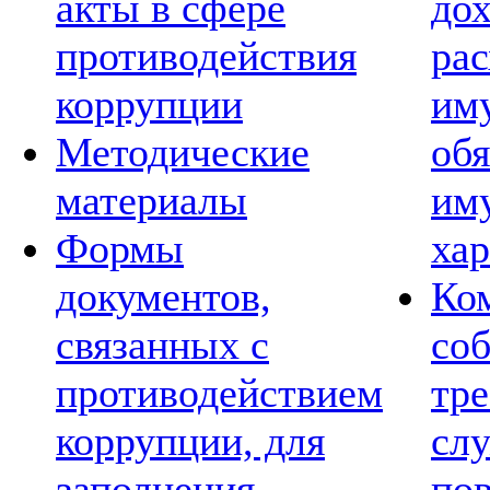
акты в сфере
дох
противодействия
рас
коррупции
им
Методические
обя
материалы
им
Формы
хар
документов,
Ко
связанных с
со
противодействием
тре
коррупции, для
сл
заполнения
по