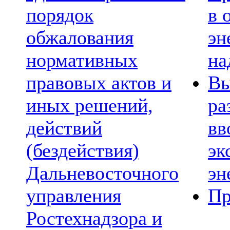
порядок
в 
обжалования
эн
нормативных
на
правовых актов и
Вы
иных решений,
ра
действий
вв
(бездействия)
эк
Дальневосточного
эн
управления
Пр
Ростехнадзора и