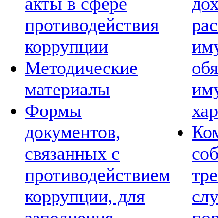
акты в сфере
дох
противодействия
рас
коррупции
им
Методические
обя
материалы
им
Формы
хар
документов,
Ко
связанных с
со
противодействием
тре
коррупции, для
сл
заполнения
по