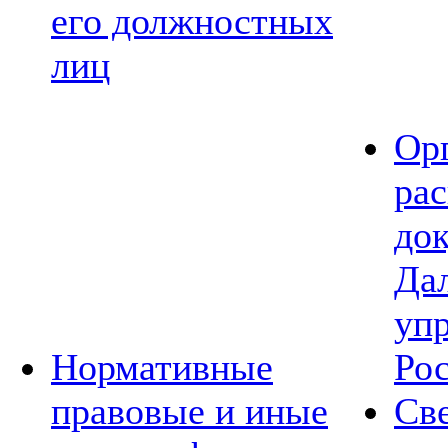
его должностных
лиц
Ор
ра
до
Да
уп
Нормативные
Ро
правовые и иные
Св