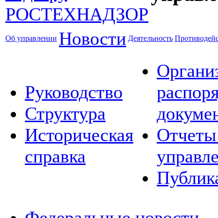
Новости
Об управлении
Деятельность
Противодейс
Органи
Руководство
распор
Структура
докуме
Историческая
Отчеты
справка
управл
Публик
Федеральные новости